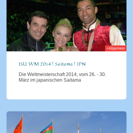
014
+Allgemein
ISU WM 2014 | Saitama | JPN
Die Weltmeisterschaft 2014, vom 26. - 30.
März im japanischen Saitama
014