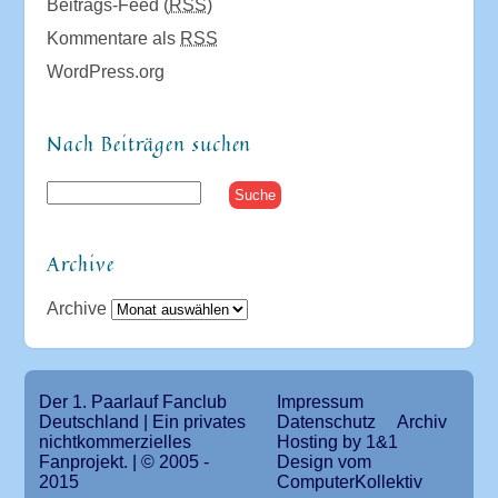
Beitrags-Feed (
RSS
)
Kommentare als
RSS
WordPress.org
Nach Beiträgen suchen
Archive
Archive
Der 1. Paarlauf Fanclub
Impressum
Deutschland | Ein privates
Datenschutz
Archiv
nichtkommerzielles
Hosting by 1&1
Fanprojekt. | © 2005 -
Design vom
2015
ComputerKollektiv