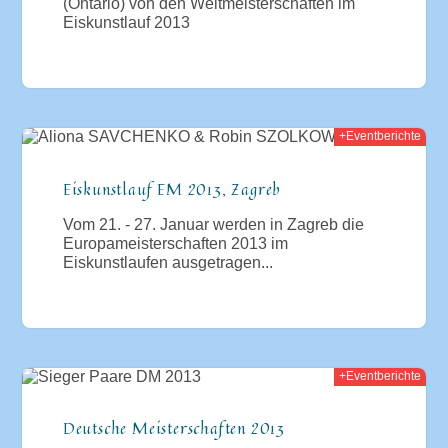
(Ontario) von den Weltmeisterschaften im
Eiskunstlauf 2013
+Eventberichte
013
Eiskunstlauf EM 2013, Zagreb
Vom 21. - 27. Januar werden in Zagreb die
Europameisterschaften 2013 im
Eiskunstlaufen ausgetragen...
+Eventberichte
2012
Deutsche Meisterschaften 2013