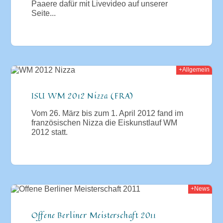
Paaere dafür mit Livevideo auf unserer
Seite...
+Allgemein
012
ISU WM 2012 Nizza (FRA)
Vom 26. März bis zum 1. April 2012 fand im
französischen Nizza die Eiskunstlauf WM
2012 statt.
+News
011
Offene Berliner Meisterschaft 2011