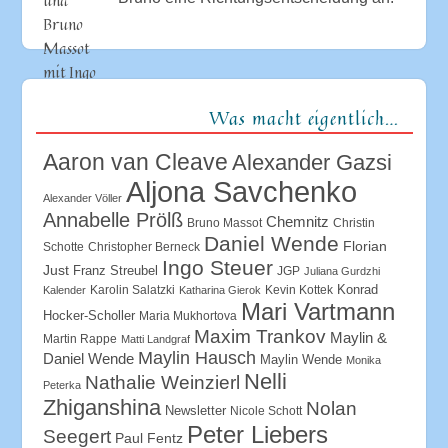
Was macht eigentlich…
Aaron van Cleave
Alexander Gazsi
Aljona Savchenko
Alexander Völler
Annabelle Prölß
Chemnitz
Bruno Massot
Christin
Daniel Wende
Florian
Schotte
Christopher Berneck
Ingo Steuer
Just
Franz Streubel
JGP
Juliana Gurdzhi
Konrad
Karolin Salatzki
Kevin Kottek
Kalender
Katharina Gierok
Mari Vartmann
Hocker-Scholler
Maria Mukhortova
Maxim Trankov
Maylin &
Martin Rappe
Matti Landgraf
Maylin Hausch
Daniel Wende
Maylin Wende
Monika
Nelli
Nathalie Weinzierl
Peterka
Zhiganshina
Nolan
Newsletter
Nicole Schott
Peter Liebers
Seegert
Paul Fentz