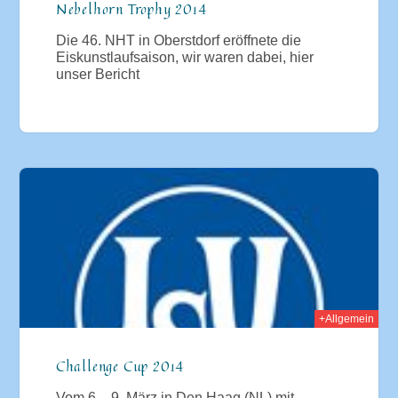
Nebelhorn Trophy 2014
Die 46. NHT in Oberstdorf eröffnete die
Eiskunstlaufsaison, wir waren dabei, hier
unser Bericht
014
+Allgemein
Challenge Cup 2014
Vom 6. - 9. März in Den Haag (NL) mit