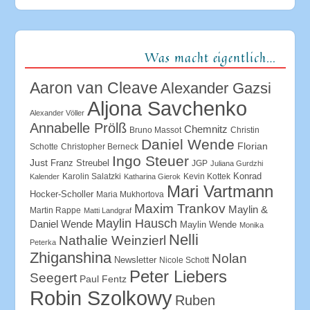
Was macht eigentlich…
Aaron van Cleave
Alexander Gazsi
Aljona Savchenko
Alexander Völler
Annabelle Prölß
Chemnitz
Bruno Massot
Christin
Daniel Wende
Florian
Schotte
Christopher Berneck
Ingo Steuer
Just
Franz Streubel
JGP
Juliana Gurdzhi
Konrad
Karolin Salatzki
Kevin Kottek
Kalender
Katharina Gierok
Mari Vartmann
Hocker-Scholler
Maria Mukhortova
Maxim Trankov
Maylin &
Martin Rappe
Matti Landgraf
Maylin Hausch
Daniel Wende
Maylin Wende
Monika
Nelli
Nathalie Weinzierl
Peterka
Zhiganshina
Nolan
Newsletter
Nicole Schott
Peter Liebers
Seegert
Paul Fentz
Robin Szolkowy
Ruben