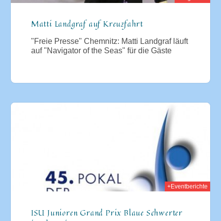
Matti Landgraf auf Kreuzfahrt
"Freie Presse" Chemnitz: Matti Landgraf läuft
auf "Navigator of the Seas" für die Gäste
012
+Eventberichte
ISU Junioren Grand Prix Blaue Schwerter