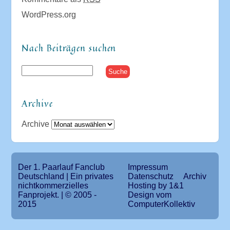
WordPress.org
Nach Beiträgen suchen
Archive
Archive
Der 1. Paarlauf Fanclub
Impressum
Deutschland | Ein privates
Datenschutz
Archiv
nichtkommerzielles
Hosting by 1&1
Fanprojekt. | © 2005 -
Design vom
2015
ComputerKollektiv