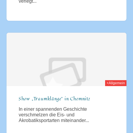
verlegt...
009
+Allgemein
Show „Traumklänge“ in Chemnitz
In einer spannenden Geschichte
verschmelzen die Eis- und
Akrobatiksportarten miteinander...