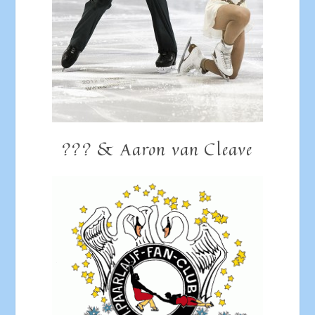
??? & Aaron van Cleave