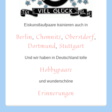
Eiskunstlaufpaare trainieren auch in
Berlin
,
Chemnitz
,
Oberstdorf
,
Dortmund
,
Stuttgart
Und wir haben in Deutschland tolle
Hobbypaare
und wunderschöne
Erinnerungen