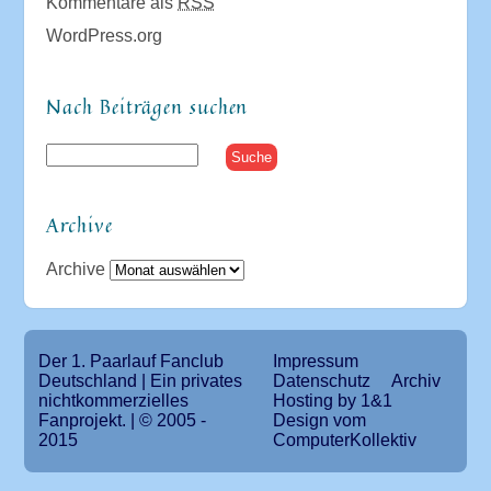
Kommentare als
RSS
WordPress.org
Nach Beiträgen suchen
Archive
Archive
Der 1. Paarlauf Fanclub
Impressum
Deutschland | Ein privates
Datenschutz
Archiv
nichtkommerzielles
Hosting by 1&1
Fanprojekt. | © 2005 -
Design vom
2015
ComputerKollektiv