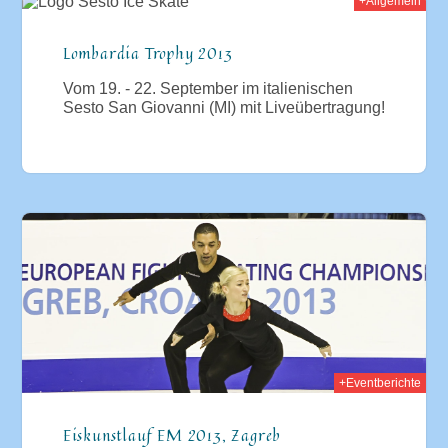
+Allgemein
013
Lombardia Trophy 2013
Vom 19. - 22. September im italienischen
Sesto San Giovanni (MI) mit Liveübertragung!
013
+Eventberichte
Eiskunstlauf EM 2013, Zagreb