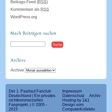
Beitrags-Feed (
RSS
)
Kommentare als
RSS
WordPress.org
Nach Beiträgen suchen
Archive
Archive
Der 1. Paarlauf Fanclub
Impressum
Deutschland | Ein privates
Datenschutz
Archiv
nichtkommerzielles
Hosting by 1&1
Fanprojekt. | © 2005 -
Design vom
2015
ComputerKollektiv