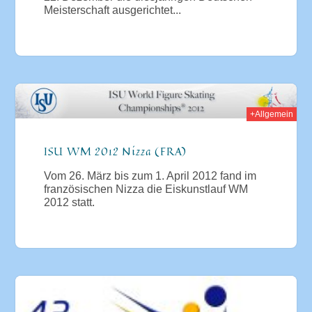
Meisterschaft ausgerichtet...
012
+Allgemein
ISU WM 2012 Nizza (FRA)
Vom 26. März bis zum 1. April 2012 fand im
französischen Nizza die Eiskunstlauf WM
2012 statt.
011