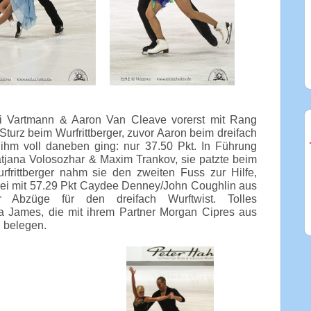
 Vartmann & Aaron Van Cleave vorerst mit Rang
urz beim Wurfrittberger, zuvor Aaron beim dreifach
 ihm voll daneben ging: nur 37.50 Pkt. In Führung
jana Volosozhar & Maxim Trankov, sie patzte beim
frittberger nahm sie den zweiten Fuss zur Hilfe,
wei mit 57.29 Pkt Caydee Denney/John Coughlin aus
bzüge für den dreifach Wurftwist. Tolles
a James, die mit ihrem Partner Morgan Cipres aus
i belegen.