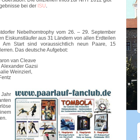
rgebnisse bei der
ISU
.
tdorfer Nebelhorntrophy vom 26. – 29. September
n Eiskunstläufer aus 31 Ländern von allen Erdteilen
. Am Start sind voraussichtlich neun Paare, 15
erren. Das deutsche Aufgebot:
Aaron van Cleave
& Alexander Gazsi
lie Weinzierl,
Fentz
 Jahr
anten
rlöse
inem
en.