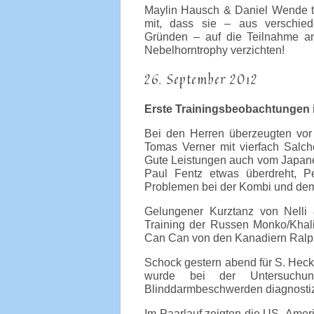
Maylin Hausch & Daniel Wende t
mit, dass sie – aus verschie
Gründen – auf die Teilnahme a
Nebelhorntrophy verzichten!
26. September 2012
Erste Trainingsbeobachtungen i
Bei den Herren überzeugten vor
Tomas Verner mit vierfach Salcho
Gute Leistungen auch vom Japaner
Paul Fentz etwas überdreht, Pe
Problemen bei der Kombi und dem 
Gelungener Kurztanz von Nelli &
Training der Russen Monko/Khal
Can Can von den Kanadiern Ralph
Schock gestern abend für S. Hec
wurde bei der Untersuchung
Blinddarmbeschwerden diagnostizie
Im Paarlauf zeigten die US- Amer