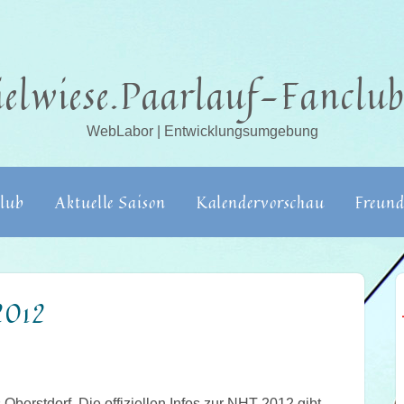
ielwiese.Paarlauf-Fanclub
WebLabor | Entwicklungsumgebung
lub
Aktuelle Saison
Kalendervorschau
Freund
2012
 Oberstdorf. Die offiziellen Infos zur NHT 2012 gibt