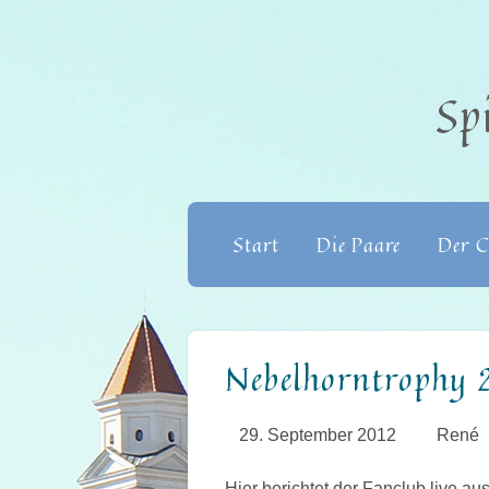
Sp
Start
Die Paare
Der C
Nebelhorntrophy 
29. September 2012
René
Hier berichtet der Fanclub live aus