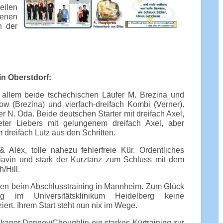
eilen
denen
n der
n Oberstdorf:
 allem beide tschechischen Läufer M. Brezina und
w (Brezina) und vierfach-dreifach Kombi (Verner).
 N. Oda. Beide deutschen Starter mit dreifach Axel,
ter Liebers mit gelungenem dreifach Axel, aber
dreifach Lutz aus den Schritten.
 Alex, tolle nahezu fehlerfreie Kür. Ordentliches
iavin und stark der Kurztanz zum Schluss mit dem
/Hill.
ken beim Abschlusstraining in Mannheim. Zum Glück
 im Universitätsklinikum Heidelberg keine
rt. Ihrem Start steht nun nix im Wege.
ikaner Denney/Choughlin ein starkes Kürtraining zur