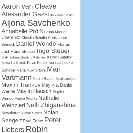
Aaron van Cleave
Alexander Gazsi
Alexander Völler
Aljona Savchenko
Annabelle Prölß
Bruno Massot
Chemnitz
Christin Schotte
Christopher
Daniel Wende
Florian
Berneck
Ingo Steuer
Just
Franz Streubel
JGP
Karolin Salatzki
Juliana Gurdzhi
Kalender
Konrad Hocker-
Kevin Kottek
Katharina Gierok
Mari
Scholler
Maria Mukhortova
Vartmann
Martin Rappe
Matti Landgraf
Maxim Trankov
Maylin & Daniel
Maylin Hausch
Wende
Maylin
Nathalie
Wende
Monika Peterka
Nelli Zhiganshina
Weinzierl
Nolan
Newsletter
Nicole Schott
Peter
Seegert
Paul Fentz
Robin
Liebers