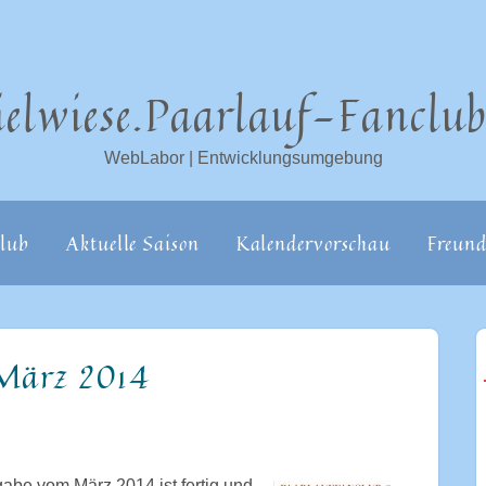
ielwiese.Paarlauf-Fanclub
WebLabor | Entwicklungsumgebung
lub
Aktuelle Saison
Kalendervorschau
Freund
 März 2014
abe vom März 2014 ist fertig und