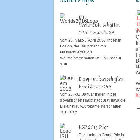
Aktuelle Infos
M
ISU
Weltmeisterschaften
2016 Boston/USA
i
C
Vom 26. März-3. April 2016 finden in
I
Boston, der Hauptstadt von
u
Massachuettes, die
F
Weltmeisterschaften im Eiskunstlauf
D
statt
N
Ar
Europameisterschaften
W
Bratislava 2016
k
Vom 25. -31. Januar finden in der
hi
slovakischen Hauptstadt Bratislava die
_
Eiskunstlauf-Europameisterschaften
2016 statt.
JGP 2015 Riga
Der Junioren Grand Prix in