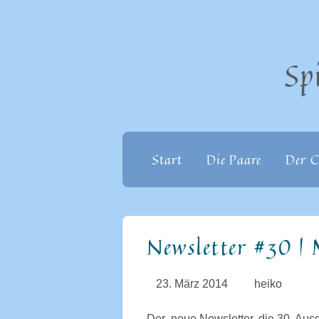
Sp
Start
Die Paare
Der C
Newsletter #30 |
23. März 2014
heiko
Der neue Newsletter, die 30. Ausg