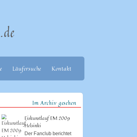
.de
e
Läufersuche
Kontakt
Im Archiv gesehen
Eiskunstlauf EM 2009
Helsinki
Der Fanclub berichtet