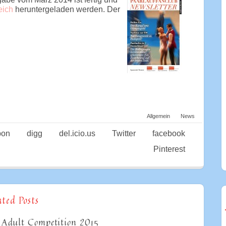
eich
heruntergeladen werden. Der
Allgemein
News
pon
digg
del.icio.us
Twitter
facebook
Pinterest
ated Posts
 Adult Competition 2015