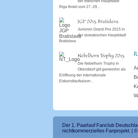
der lettischen Hauptstadt
Riga findet vom 27.-29....
JGP 2015 Bratislava
Junioren Grand Prix 2015 in
der slowakischen Hauptstadt
Bratislava.
R
Nebelhorn Trophy 2015
Die Nebelhorn Trophy in
A
Oberstdorf gilt gemeinhin als
Eröffnung der internationale
B
Eiskunstlaufsaison...
K
W
Der 1. Paarlauf Fanclub Deutschlan
nichtkommerzielles Fanprojekt. | 