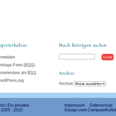
eporterkabine
Nach Beiträgen suchen
nmelden
eitrags-Feed (
RSS
)
Archive
ommentare als
RSS
ordPress.org
Archive
d | Ein privates
Impressum
Datenschutz
© 2005 - 2015
Design vom ComputerKollek