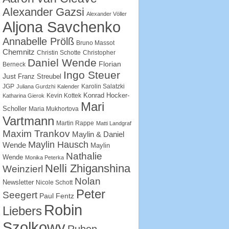
Alexander Gazsi
Alexander Völler
Aljona Savchenko
Annabelle Prölß
Bruno Massot
Chemnitz
Christin Schotte
Christopher
Daniel Wende
Florian
Berneck
Ingo Steuer
Just
Franz Streubel
JGP
Karolin Salatzki
Juliana Gurdzhi
Kalender
Konrad Hocker-
Kevin Kottek
Katharina Gierok
Mari
Scholler
Maria Mukhortova
Vartmann
Martin Rappe
Matti Landgraf
Maxim Trankov
Maylin & Daniel
Maylin Hausch
Wende
Maylin
Nathalie
Wende
Monika Peterka
Nelli Zhiganshina
Weinzierl
Nolan
Newsletter
Nicole Schott
Peter
Seegert
Paul Fentz
Robin
Liebers
Szolkowy