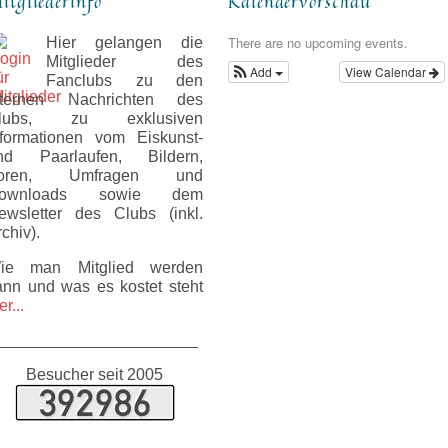
itgliederinfo
Kalendervorschau
There are no upcoming events.
Hier gelangen die
Mitglieder des
Add
View Calendar
Fanclubs zu den
nternen Nachrichten des
lubs, zu exklusiven
nformationen vom Eiskunst-
nd Paarlaufen, Bildern,
oren, Umfragen und
ownloads sowie dem
ewsletter des Clubs (inkl.
chiv).
ie man Mitglied werden
ann und was es kostet steht
er...
______________________
Besucher seit 2005