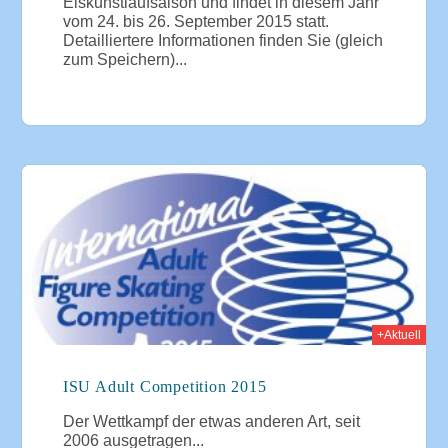
Eiskunstlaufsaison und findet in diesem Jahr
vom 24. bis 26. September 2015 statt.
Detailliertere Informationen finden Sie (gleich
zum Speichern)...
015
+Aktuell
ISU Adult Competition 2015
Der Wettkampf der etwas anderen Art, seit
2006 ausgetragen...