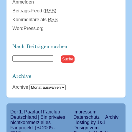
Anmelden
Beitrags-Feed (
RSS
)
Kommentare als
RSS
WordPress.org
Nach Beiträgen suchen
Archive
Archive
Der 1. Paarlauf Fanclub
Impressum
Deutschland | Ein privates
Datenschutz
Archiv
nichtkommerzielles
Hosting by 1&1
Fanprojekt. | © 2005 -
Design vom