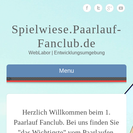
Spielwiese.Paarlauf-
Fanclub.de
WebLabor | Entwicklungsumgebung
Aljona & Bruno
Wir versuchen die aktuellen Entwicklung im Auge
Menu
zu behalten und fassen sie hier zusammen.
Herzlich Willkommen beim 1.
Paarlauf Fanclub. Bei uns finden Sie
"das Wichtigste" vom Paarlaufen,