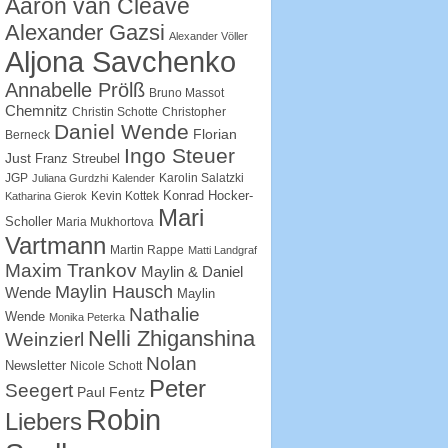
Aaron van Cleave
Alexander Gazsi
Alexander Völler
Aljona Savchenko
Annabelle Prölß
Bruno Massot
Chemnitz
Christin Schotte
Christopher
Daniel Wende
Florian
Berneck
Ingo Steuer
Just
Franz Streubel
JGP
Karolin Salatzki
Juliana Gurdzhi
Kalender
Konrad Hocker-
Kevin Kottek
Katharina Gierok
Mari
Scholler
Maria Mukhortova
Vartmann
Martin Rappe
Matti Landgraf
Maxim Trankov
Maylin & Daniel
Maylin Hausch
Wende
Maylin
Nathalie
Wende
Monika Peterka
Nelli Zhiganshina
Weinzierl
Nolan
Newsletter
Nicole Schott
Peter
Seegert
Paul Fentz
Robin
Liebers