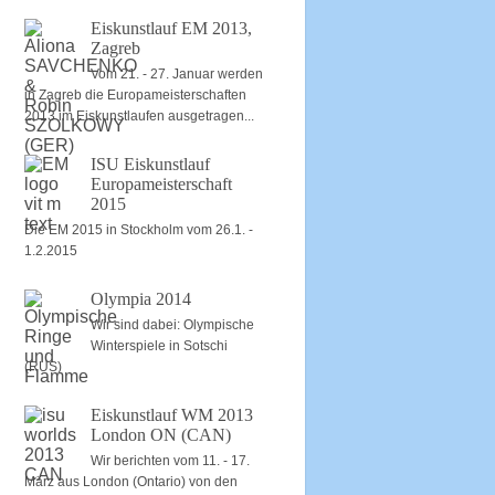
Eiskunstlauf EM 2013,
Zagreb
Vom 21. - 27. Januar werden
in Zagreb die Europameisterschaften
2013 im Eiskunstlaufen ausgetragen...
ISU Eiskunstlauf
Europameisterschaft
2015
Die EM 2015 in Stockholm vom 26.1. -
1.2.2015
Olympia 2014
Wir sind dabei: Olympische
Winterspiele in Sotschi
(RUS)
Eiskunstlauf WM 2013
London ON (CAN)
Wir berichten vom 11. - 17.
März aus London (Ontario) von den