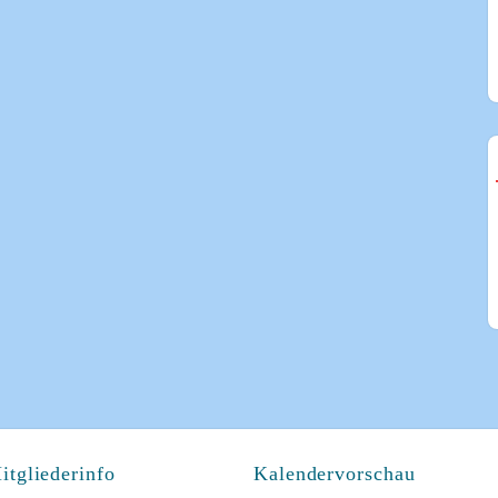
itgliederinfo
Kalendervorschau