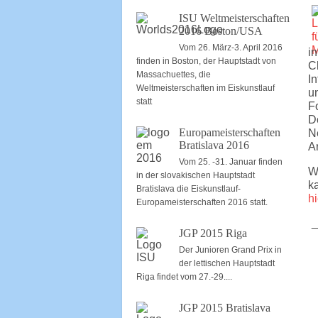
ISU Weltmeisterschaften
2016 Boston/USA
Vom 26. März-3. April 2016
i
finden in Boston, der Hauptstadt von
C
Massachuettes, die
I
Weltmeisterschaften im Eiskunstlauf
u
statt
F
D
Europameisterschaften
N
Bratislava 2016
Ar
Vom 25. -31. Januar finden
W
in der slovakischen Hauptstadt
k
Bratislava die Eiskunstlauf-
hi
Europameisterschaften 2016 statt.
_
JGP 2015 Riga
Der Junioren Grand Prix in
der lettischen Hauptstadt
Riga findet vom 27.-29....
JGP 2015 Bratislava