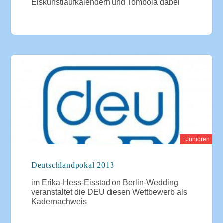
Eiskunstlaufkalendern und Tombola dabei
2013
+Junioren
Deutschlandpokal 2013
im Erika-Hess-Eisstadion Berlin-Wedding
veranstaltet die DEU diesen Wettbewerb als
Kadernachweis