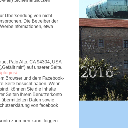
E-Mail) Sicherheitslücken
.
zur Übersendung von nicht
ersprochen. Die Betreiber der
n Werbeinformationen, etwa
nue, Palo Alto, CA 94304, USA
efällt mir“) auf unserer Seite.
/plugins/
.
hrem Browser und dem Facebook-
sere Seite besucht haben. Wenn
ind, können Sie die Inhalte
er Seiten Ihrem Benutzerkonto
r übermittelten Daten sowie
schutzerklärung von facebook
konto zuordnen kann, loggen