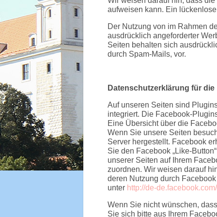
Wir weisen darauf hin, dass die
aufweisen kann. Ein lückenloser 
Der Nutzung von im Rahmen der 
ausdrücklich angeforderter Werb
Seiten behalten sich ausdrückli
durch Spam-Mails, vor.
Datenschutzerklärung für die
Auf unseren Seiten sind Plugin
integriert. Die Facebook-Plugin
Eine Übersicht über die Facebo
Wenn Sie unsere Seiten besuch
Server hergestellt. Facebook er
Sie den Facebook „Like-Button“
unserer Seiten auf Ihrem Faceb
zuordnen. Wir weisen darauf hin
deren Nutzung durch Facebook e
unter
http://de-de.facebook.com
Wenn Sie nicht wünschen, dass
Sie sich bitte aus Ihrem Faceb