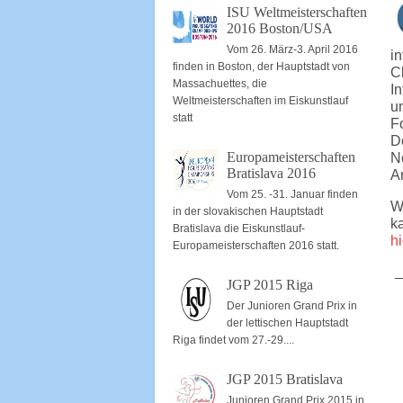
ISU Weltmeisterschaften
2016 Boston/USA
Vom 26. März-3. April 2016
i
finden in Boston, der Hauptstadt von
C
Massachuettes, die
I
Weltmeisterschaften im Eiskunstlauf
u
statt
F
D
Europameisterschaften
N
Bratislava 2016
Ar
Vom 25. -31. Januar finden
W
in der slovakischen Hauptstadt
k
Bratislava die Eiskunstlauf-
hi
Europameisterschaften 2016 statt.
_
JGP 2015 Riga
Der Junioren Grand Prix in
der lettischen Hauptstadt
Riga findet vom 27.-29....
JGP 2015 Bratislava
Junioren Grand Prix 2015 in