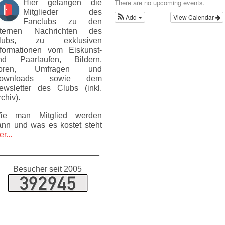
There are no upcoming events.
Hier gelangen die
Mitglieder des
Add
View Calendar
Fanclubs zu den
nternen Nachrichten des
lubs, zu exklusiven
nformationen vom Eiskunst-
nd Paarlaufen, Bildern,
oren, Umfragen und
ownloads sowie dem
ewsletter des Clubs (inkl.
chiv).
ie man Mitglied werden
ann und was es kostet steht
er...
______________________
Besucher seit 2005