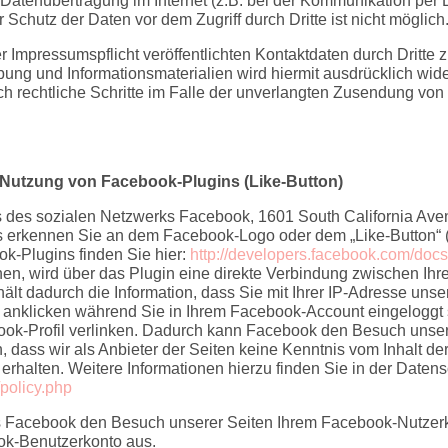
 Datenübertragung im Internet (z.B. bei der Kommunikation per 
Schutz der Daten vor dem Zugriff durch Dritte ist nicht möglich
Impressumspflicht veröffentlichten Kontaktdaten durch Dritte 
ung und Informationsmaterialien wird hiermit ausdrücklich wid
ch rechtliche Schritte im Falle der unverlangten Zusendung vo
 Nutzung von Facebook-Plugins (Like-Button)
s des sozialen Netzwerks Facebook, 1601 South California Ave
s erkennen Sie an dem Facebook-Logo oder dem „Like-Button“ („G
ok-Plugins finden Sie hier:
http://developers.facebook.com/docs
en, wird über das Plugin eine direkte Verbindung zwischen I
hält dadurch die Information, dass Sie mit Ihrer IP-Adresse un
 anklicken während Sie in Ihrem Facebook-Account eingeloggt s
ook-Profil verlinken. Dadurch kann Facebook den Besuch unser
, dass wir als Anbieter der Seiten keine Kenntnis vom Inhalt de
rhalten. Weitere Informationen hierzu finden Sie in der Daten
/policy.php
 Facebook den Besuch unserer Seiten Ihrem Facebook-Nutzer
ook-Benutzerkonto aus.