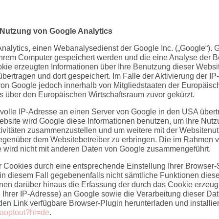
 Nutzung von Google Analytics
nalytics, einen Webanalysedienst der Google Inc. („Google“). 
f Ihrem Computer gespeichert werden und die eine Analyse der 
kie erzeugten Informationen über Ihre Benutzung dieser Websi
ertragen und dort gespeichert. Im Falle der Aktivierung der I
von Google jedoch innerhalb von Mitgliedstaaten der Europäisc
 über den Europäischen Wirtschaftsraum zuvor gekürzt.
 volle IP-Adresse an einen Server von Google in den USA übertr
Website wird Google diese Informationen benutzen, um Ihre Nut
ivitäten zusammenzustellen und um weitere mit der Websitenut
egenüber dem Websitebetreiber zu erbringen. Die im Rahmen v
e wird nicht mit anderen Daten von Google zusammengeführt.
 Cookies durch eine entsprechende Einstellung Ihrer Browser-S
 in diesem Fall gegebenenfalls nicht sämtliche Funktionen dies
en darüber hinaus die Erfassung der durch das Cookie erzeugt
 Ihrer IP-Adresse) an Google sowie die Verarbeitung dieser Da
en Link verfügbare Browser-Plugin herunterladen und installie
gaoptout?hl=de
.