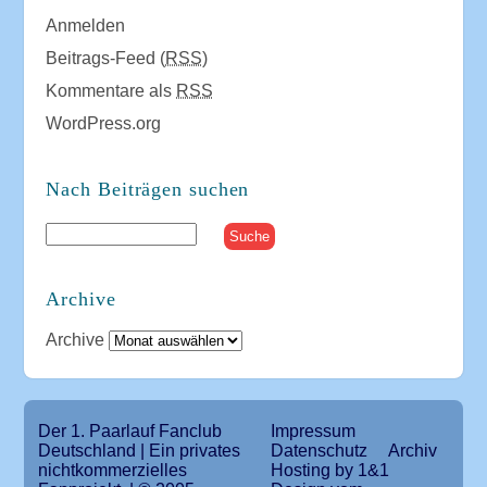
Anmelden
Beitrags-Feed (
RSS
)
Kommentare als
RSS
WordPress.org
Nach Beiträgen suchen
Archive
Archive
Der 1. Paarlauf Fanclub
Impressum
Deutschland | Ein privates
Datenschutz
Archiv
nichtkommerzielles
Hosting by 1&1