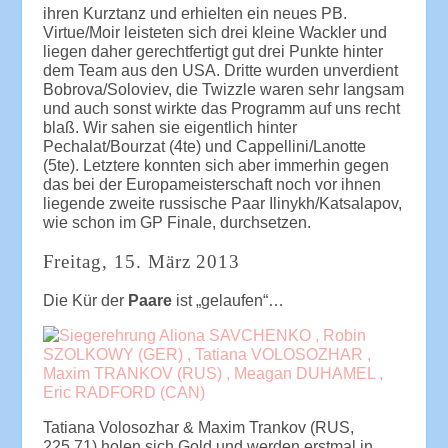
ihren Kurztanz und erhielten ein neues PB.
Virtue/Moir leisteten sich drei kleine Wackler und
liegen daher gerechtfertigt gut drei Punkte hinter
dem Team aus den USA. Dritte wurden unverdient
Bobrova/Soloviev, die Twizzle waren sehr langsam
und auch sonst wirkte das Programm auf uns recht
blaß. Wir sahen sie eigentlich hinter
Pechalat/Bourzat (4te) und Cappellini/Lanotte
(5te). Letztere konnten sich aber immerhin gegen
das bei der Europameisterschaft noch vor ihnen
liegende zweite russische Paar Ilinykh/Katsalapov,
wie schon im GP Finale, durchsetzen.
Freitag, 15. März 2013
Die Kür der
Paare
ist „gelaufen“…
Tatiana Volosozhar & Maxim Trankov (RUS,
225.71) holen sich Gold und werden erstmal in