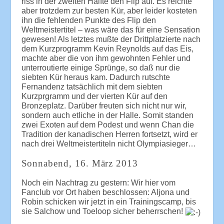
riss in der zweiten Hälfte den Flip auf. Es reichte
aber trotzdem zur besten Kür, aber leider kosteten
ihn die fehlenden Punkte des Flip den
Weltmeistertitel – was wäre das für eine Sensation
gewesen! Als letztes mußte der Drittplatzierte nach
dem Kurzprogramm Kevin Reynolds auf das Eis,
machte aber die von ihm gewohnten Fehler und
unterroutierte einige Sprünge, so daß nur die
siebten Kür heraus kam. Dadurch rutschte
Fernandenz tatsächlich mit dem siebten
Kurzprgramm und der vierten Kür auf den
Bronzeplatz. Darüber freuten sich nicht nur wir,
sondern auch etliche in der Halle. Somit standen
zwei Exoten auf dem Podest und wenn Chan die
Tradition der kanadischen Herren fortsetzt, wird er
nach drei Weltmeistertiteln nicht Olympiasieger…
Sonnabend, 16. März 2013
Noch ein Nachtrag zu gestern: Wir hier vom
Fanclub vor Ort haben beschlossen: Aljona und
Robin schicken wir jetzt in ein Trainingscamp, bis
sie Salchow und Toeloop sicher beherrschen!