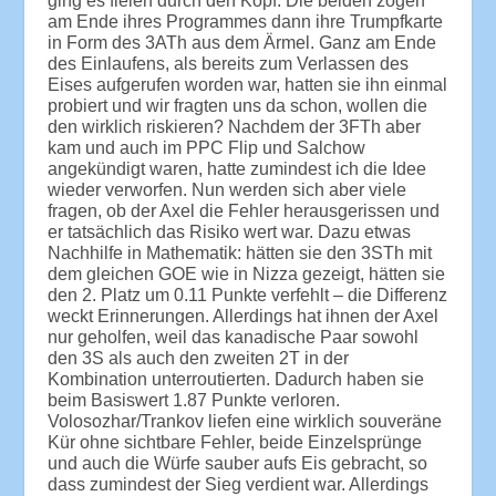
ging es fielen durch den Kopf. Die beiden zogen
am Ende ihres Programmes dann ihre Trumpfkarte
in Form des 3ATh aus dem Ärmel. Ganz am Ende
des Einlaufens, als bereits zum Verlassen des
Eises aufgerufen worden war, hatten sie ihn einmal
probiert und wir fragten uns da schon, wollen die
den wirklich riskieren? Nachdem der 3FTh aber
kam und auch im PPC Flip und Salchow
angekündigt waren, hatte zumindest ich die Idee
wieder verworfen. Nun werden sich aber viele
fragen, ob der Axel die Fehler herausgerissen und
er tatsächlich das Risiko wert war. Dazu etwas
Nachhilfe in Mathematik: hätten sie den 3STh mit
dem gleichen GOE wie in Nizza gezeigt, hätten sie
den 2. Platz um 0.11 Punkte verfehlt – die Differenz
weckt Erinnerungen. Allerdings hat ihnen der Axel
nur geholfen, weil das kanadische Paar sowohl
den 3S als auch den zweiten 2T in der
Kombination unterroutierten. Dadurch haben sie
beim Basiswert 1.87 Punkte verloren.
Volosozhar/Trankov liefen eine wirklich souveräne
Kür ohne sichtbare Fehler, beide Einzelsprünge
und auch die Würfe sauber aufs Eis gebracht, so
dass zumindest der Sieg verdient war. Allerdings