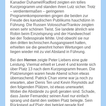
Kanadier Duhamel/Radford zeigten ein tolles
Kurzprogramm und standen ihren Lutz sicher. Trotz
– verdientermaßen – geringeren
Programmkomponenten gingen die beiden zur
Freude des kanadischen Publikums hauchdünn in
Führung. Die Russen Volosozhar/Trankov zeigten
einen sehr schönen Twist. Sie landete ähnlich wie
Robin beim Einzelsprung und der Handwechsel
bei der Todesspirale fehlte. Und obwohl sie nur
den dritten technischen Ausgangswert hatten,
erhielten sie die gewohnt hohen Wertungen und
liegen wieder mit zu viel Abstand in Führung.
Bei den
Herren
zeigte Peter Liebers eine gute
Leistung. Viermal erhielt er Level 4 und konnte sich
über Platz 13 nach dem Kurzprogramm freuen. Die
Platzierungen waren heute Abend schon etwas
überraschend. Patrick Chan vorne war ja noch zu
erwarten, aber Denis Ten und Kevin Reynolds auf
den folgenden Plätzen, ist etwas unerwartet.
Wobei die Abstände zu groß geraten sind. Schade,
dass Javier Fernandez seinen Axel nur einfach
sprang und damit den siebten Platz belegte. Sein
Rückstand auf Platz drei beträgt gerade fünf