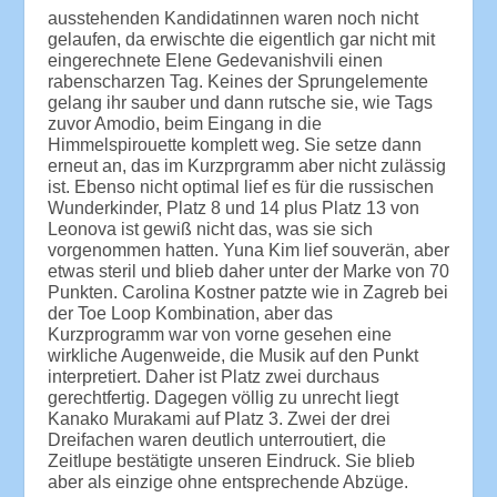
ausstehenden Kandidatinnen waren noch nicht
gelaufen, da erwischte die eigentlich gar nicht mit
eingerechnete Elene Gedevanishvili einen
rabenscharzen Tag. Keines der Sprungelemente
gelang ihr sauber und dann rutsche sie, wie Tags
zuvor Amodio, beim Eingang in die
Himmelspirouette komplett weg. Sie setze dann
erneut an, das im Kurzprgramm aber nicht zulässig
ist. Ebenso nicht optimal lief es für die russischen
Wunderkinder, Platz 8 und 14 plus Platz 13 von
Leonova ist gewiß nicht das, was sie sich
vorgenommen hatten. Yuna Kim lief souverän, aber
etwas steril und blieb daher unter der Marke von 70
Punkten. Carolina Kostner patzte wie in Zagreb bei
der Toe Loop Kombination, aber das
Kurzprogramm war von vorne gesehen eine
wirkliche Augenweide, die Musik auf den Punkt
interpretiert. Daher ist Platz zwei durchaus
gerechtfertig. Dagegen völlig zu unrecht liegt
Kanako Murakami auf Platz 3. Zwei der drei
Dreifachen waren deutlich unterroutiert, die
Zeitlupe bestätigte unseren Eindruck. Sie blieb
aber als einzige ohne entsprechende Abzüge.