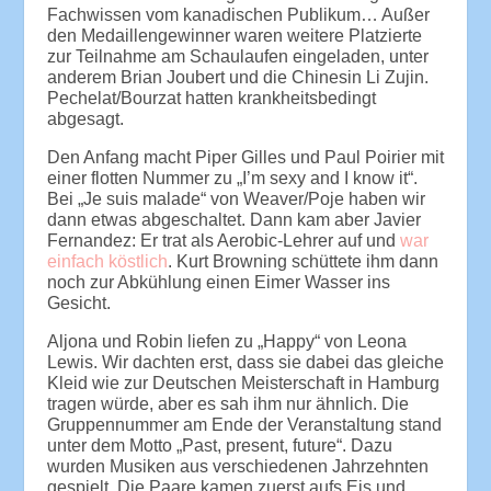
Fachwissen vom kanadischen Publikum… Außer
den Medaillengewinner waren weitere Platzierte
zur Teilnahme am Schaulaufen eingeladen, unter
anderem Brian Joubert und die Chinesin Li Zujin.
Pechelat/Bourzat hatten krankheitsbedingt
abgesagt.
Den Anfang macht Piper Gilles und Paul Poirier mit
einer flotten Nummer zu „I’m sexy and I know it“.
Bei „Je suis malade“ von Weaver/Poje haben wir
dann etwas abgeschaltet. Dann kam aber Javier
Fernandez: Er trat als Aerobic-Lehrer auf und
war
einfach köstlich
. Kurt Browning schüttete ihm dann
noch zur Abkühlung einen Eimer Wasser ins
Gesicht.
Aljona und Robin liefen zu „Happy“ von Leona
Lewis. Wir dachten erst, dass sie dabei das gleiche
Kleid wie zur Deutschen Meisterschaft in Hamburg
tragen würde, aber es sah ihm nur ähnlich. Die
Gruppennummer am Ende der Veranstaltung stand
unter dem Motto „Past, present, future“. Dazu
wurden Musiken aus verschiedenen Jahrzehnten
gespielt. Die Paare kamen zuerst aufs Eis und