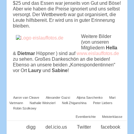
$25 und das Essen war jenseits von Gut und Böse!
Aber wie haben die Preise ignoriert und uns selbst
versorgt. Der Wettbewerb war gut organisiert, die
Leute hilfsbereit. Er wird uns in guter Erinnerung
bleiben.
Weitere Bilder
(von unseren
Mitgliedern
Hella
&
Dietmar
Höppner ) sind auf
www.eislauffotos.de
zu sehen. Großes Dankeschön an die beiden!
Ebenso an unsere beiden „Korrespondentinnen“
vor Ort
Laury
und
Sabine
!
Aaron van Cleave
Alexander Gazsi
Aljona Savchenko
Mari
Vartmann
Nathalie Weinzierl
Nelli Zhiganshina
Peter Liebers
Robin Szolkowy
Eventberichte
Meisterklasse
digg
del.icio.us
Twitter
facebook