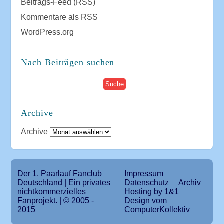
Beitrags-Feed (
RSS
)
Kommentare als
RSS
WordPress.org
Nach Beiträgen suchen
Archive
Archive
Der 1. Paarlauf Fanclub
Impressum
Deutschland | Ein privates
Datenschutz
Archiv
nichtkommerzielles
Hosting by 1&1
Fanprojekt. | © 2005 -
Design vom
2015
ComputerKollektiv