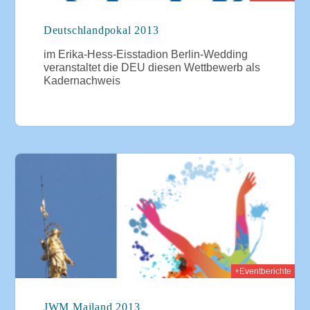
Deutschlandpokal 2013
im Erika-Hess-Eisstadion Berlin-Wedding
veranstaltet die DEU diesen Wettbewerb als
Kadernachweis
2013
+Eventberichte
JWM Mailand 2013