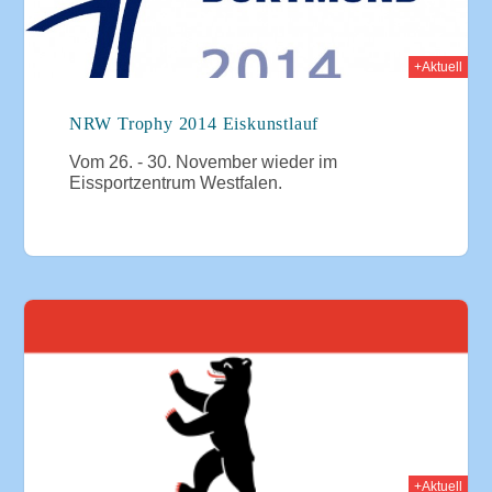
+Aktuell
NRW Trophy 2014 Eiskunstlauf
Vom 26. - 30. November wieder im
Eissportzentrum Westfalen.
014
+Aktuell