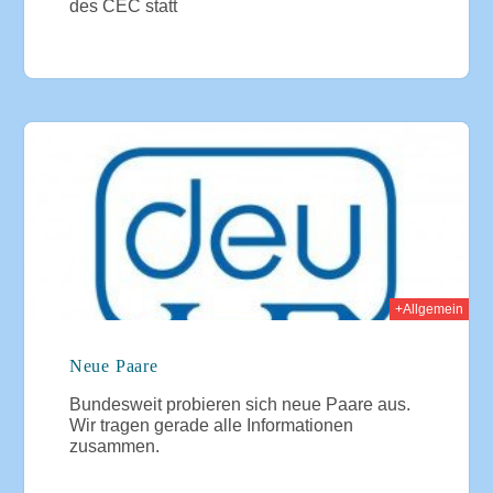
des CEC statt
014
+Allgemein
Neue Paare
Bundesweit probieren sich neue Paare aus.
Wir tragen gerade alle Informationen
zusammen.