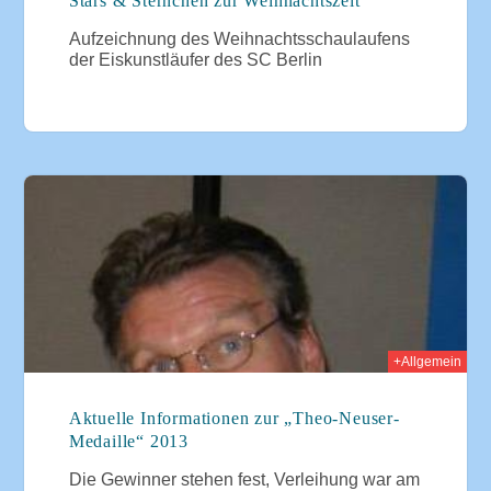
Stars & Sternchen zur Weihnachtszeit
Aufzeichnung des Weihnachtsschaulaufens
der Eiskunstläufer des SC Berlin
2013
+Allgemein
Aktuelle Informationen zur „Theo-Neuser-
Medaille“ 2013
Die Gewinner stehen fest, Verleihung war am