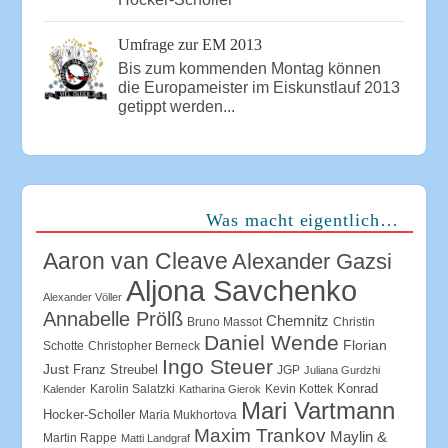
Umfrage zur EM 2013
Bis zum kommenden Montag können
die Europameister im Eiskunstlauf 2013
getippt werden...
Was macht eigentlich…
Aaron van Cleave
Alexander Gazsi
Aljona Savchenko
Alexander Völler
Annabelle Prölß
Chemnitz
Bruno Massot
Christin
Daniel Wende
Florian
Schotte
Christopher Berneck
Ingo Steuer
Just
Franz Streubel
JGP
Juliana Gurdzhi
Konrad
Karolin Salatzki
Kevin Kottek
Kalender
Katharina Gierok
Mari Vartmann
Hocker-Scholler
Maria Mukhortova
Maxim Trankov
Maylin &
Martin Rappe
Matti Landgraf