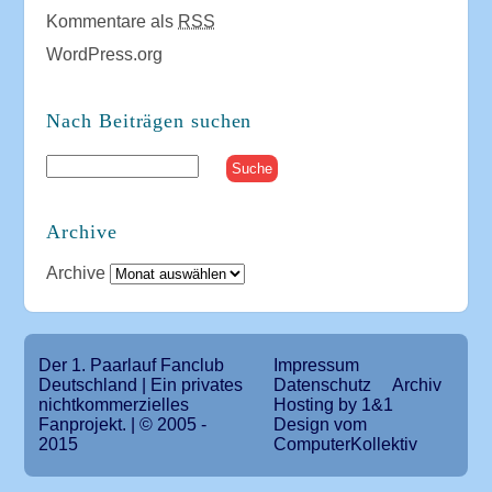
Kommentare als
RSS
WordPress.org
Nach Beiträgen suchen
Archive
Archive
Der 1. Paarlauf Fanclub
Impressum
Deutschland | Ein privates
Datenschutz
Archiv
nichtkommerzielles
Hosting by 1&1
Fanprojekt. | © 2005 -
Design vom
2015
ComputerKollektiv