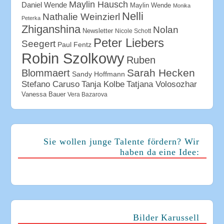
Maylin Hausch
Daniel Wende
Maylin Wende
Monika
Nelli
Nathalie Weinzierl
Peterka
Zhiganshina
Nolan
Newsletter
Nicole Schott
Peter Liebers
Seegert
Paul Fentz
Robin Szolkowy
Ruben
Sarah Hecken
Blommaert
Sandy Hoffmann
Tanja Kolbe
Stefano Caruso
Tatjana Volosozhar
Vanessa Bauer
Vera Bazarova
Sie wollen junge Talente fördern? Wir
haben da eine Idee:
Bilder Karussell