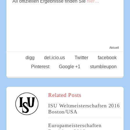
All offiziellen Ergebnisse finden Sie
hier…
Aktuell
digg
del.icio.us
Twitter
facebook
Pinterest
Google +1
stumbleupon
Related Posts
ISU Weltmeisterschaften 2016
Boston/USA
Europameisterschaften